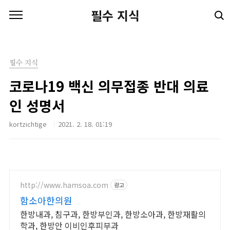
본문 바로가기
필수 지식
필수 지식
코로나19 백신 의무접종 반대 의료
인 성명서
kortzichtige
2021. 2. 18. 01:19
http://www.hamsoa.com
광고
함소아한의원
한방내과, 침구과, 한방부인과, 한방소아과, 한방재활의
학과, 한방안 이비인후피부과