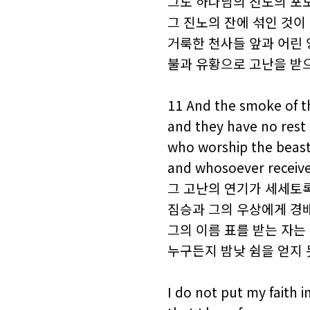
그도 하나님의 진노의 포
그 진노의 잔에 섞인 것이
거룩한 천사들 앞과 어린 
불과 유황으로 고난을 받
11 And the smoke of t
and they have no rest 
who worship the beast
and whosoever receive
그 고난의 연기가 세세토
짐승과 그의 우상에게 경
그의 이름 표를 받는 자는
누구든지 밤낮 쉼을 얻지
I do not put my faith i