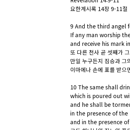
Revelation 14:9-11
요한계시록 14장 9-11절
9 And the third angel 
If any man worship the
and receive his mark in
또 다른 천사 곧 셋째가 
만일 누구든지 짐승과 그
이마에나 손에 표를 받으
10 The same shall drin
which is poured out wi
and he shall be torme
in the presence of the
and in the presence o