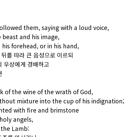
followed them, saying with a loud voice,
 beast and his image,
 his forehead, or in his hand,
그 뒤를 따라 큰 음성으로 이르되
의 우상에게 경배하고
면
k of the wine of the wrath of God,
thout mixture into the cup of his indignation;
nted with fire and brimstone
 holy angels,
f the Lamb: