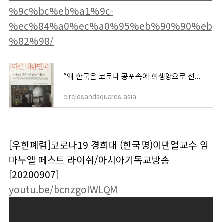
%9c%bc%eb%a1%9c-
%ec%84%a0%ec%a0%95%eb%90%90%eb
%82%98/
“왜 한국은 코로나 공포속에 희생양으로 선정됐나?”
circlesandsquares.asia
[우한폐렴]코로나19 경희대 (한국명)이만열교수 임
마누엘 페스트 라이쉬/아시아기독교방송
[20200907]
youtu.be/bcnzgoIWLQM