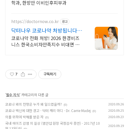
학과, 한방안 이비인후피부과
https://doctornow.co.kr
광고
닥터나우 코로나약 처방됩니다
365일 24시간 진료가능
코로나약 전화 처방! 2026 한경비즈
니스 한국소비자만족지수 비대면 진
료 앱 1위
7
구독하기
'
필수 지식
' 카테고리의 다른 글
코로나 와의 전쟁은 누가 왜 일으켰을까?
2020.09.26
(0)
코로나 백신에 대한 경고 - 닥터 캐리 마디 - Dr. Carrie Madej
2020.09.25
(0)
의를 위하여 박해를 받은 자
2020.09.23
(0)
국내 에이즈 감염 의 실상 (염안섭 원장 국정감사 증언) - 2017년 10
2020.09.19
월 13일(금)
(0)